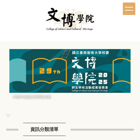
跳
到
主
要
內
容
區
29週年校慶文博學院活動
:::
資訊分類清單